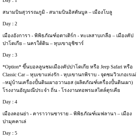
Day : 1
สนามบินสุวรรณภูมิ - สนามบินอิสตันบูล – เมืองโบลู
Day : 2
เมืองอังการา - พิพิธภัณฑ์อตาเติร์ก - ทะเลสาบเกลือ – เมืองคัป
ปาโดเกีย – นครใต้ดิน – หุบเขาอุชิซาร์
Day : 3
*Option* ขึ้นบอลลูนชมเมืองคัปปาโดเกีย หรือ Jeep Safari หรือ
Classic Car – หุบเขาแห่งรัก - หุบเขานกพิราบ - จุดชมวิวเกอเรเม่
–หมู่บ้านเครื่องปั้นดินเผาอวานอส (ผลิตภัณฑ์เครื่องปั้นดินเผา)
โรงงานอัญมณีประจำ ถิ่น - โรงงานทอพรมสไตล์ตุรเคีย
Day : 4
เมืองคอนย่า - คาราวานซาราย – พิพิธภัณฑ์เมฟลานา – เมือง
ปามุคคาเล่
Day : 5