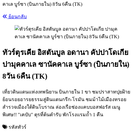
คาเล บูร์ซา (บินภายใน) 8วัน 6คืน (TK)
ย้อนกลับ
ทัวร์ตุรเคีย อิสตันบูล อดานา คัปปาโดเกีย
ปามุคคาเล ซานัคคาเล บูร์ซา (บินภายใน)
8วัน 6คืน (TK)
เที่ยวดินแดนแห่งเทพนิยาน บินภายใน 1 ขา ชมปราสาทปุยฝ้าย
ย้อนรอยอารยธรรมสู่ดินแดนกรีก-โรมัน ชมม้าไม้เมืองทรอย
สำรวจเมืองใต้ดินโบราณ ล่องเรือช่องแคบบอสฟอรัส เมนู
พิเศษ!! "เคบับ" ตุรที่ต้นตำรับ พักโรงแรมถ้ำ 1 คืน
รหัสทัวร์