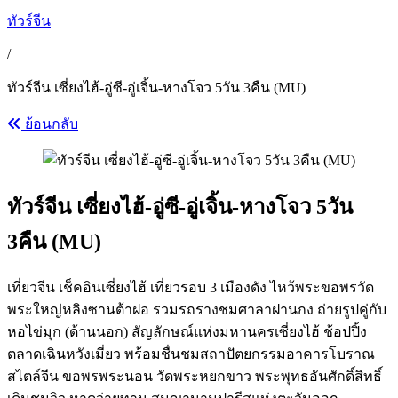
ทัวร์จีน
/
ทัวร์จีน เซี่ยงไฮ้-อู่ซี-อู่เจิ้น-หางโจว 5วัน 3คืน (MU)
ย้อนกลับ
ทัวร์จีน เซี่ยงไฮ้-อู่ซี-อู่เจิ้น-หางโจว 5วัน
3คืน (MU)
เที่ยวจีน เช็คอินเซี่ยงไฮ้ เที่ยวรอบ 3 เมืองดัง ไหว้พระขอพรวัด
พระใหญ่หลิงซานต้าฝอ รวมรถรางชมศาลาฝานกง ถ่ายรูปคู่กับ
หอไข่มุก (ด้านนอก) สัญลักษณ์แห่งมหานครเซี่ยงไฮ้ ช้อปปิ้ง
ตลาดเฉินหวังเมี่ยว พร้อมชื่นชมสถาปัตยกรรมอาคารโบราณ
สไตล์จีน ขอพรพระนอน วัดพระหยกขาว พระพุทธอันศักดิ์สิทธิ์