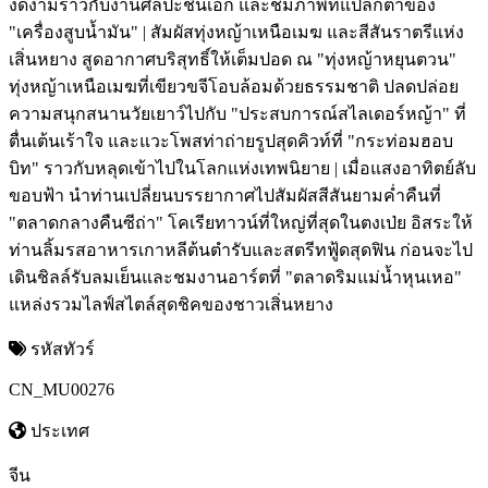
งดงามราวกับงานศิลปะชิ้นเอก และชมภาพที่แปลกตาของ
"เครื่องสูบน้ำมัน" | สัมผัสทุ่งหญ้าเหนือเมฆ และสีสันราตรีแห่ง
เสิ่นหยาง สูดอากาศบริสุทธิ์ให้เต็มปอด ณ "ทุ่งหญ้าหยุนตวน"
ทุ่งหญ้าเหนือเมฆที่เขียวขจีโอบล้อมด้วยธรรมชาติ ปลดปล่อย
ความสนุกสนานวัยเยาว์ไปกับ "ประสบการณ์สไลเดอร์หญ้า" ที่
ตื่นเต้นเร้าใจ และแวะโพสท่าถ่ายรูปสุดคิวท์ที่ "กระท่อมฮอบ
บิท" ราวกับหลุดเข้าไปในโลกแห่งเทพนิยาย | เมื่อแสงอาทิตย์ลับ
ขอบฟ้า นำท่านเปลี่ยนบรรยากาศไปสัมผัสสีสันยามค่ำคืนที่
"ตลาดกลางคืนซีถ่า" โคเรียทาวน์ที่ใหญ่ที่สุดในตงเป่ย อิสระให้
ท่านลิ้มรสอาหารเกาหลีต้นตำรับและสตรีทฟู้ดสุดฟิน ก่อนจะไป
เดินชิลล์รับลมเย็นและชมงานอาร์ตที่ "ตลาดริมแม่น้ำหุนเหอ"
แหล่งรวมไลฟ์สไตล์สุดชิคของชาวเสิ่นหยาง
รหัสทัวร์
CN_MU00276
ประเทศ
จีน