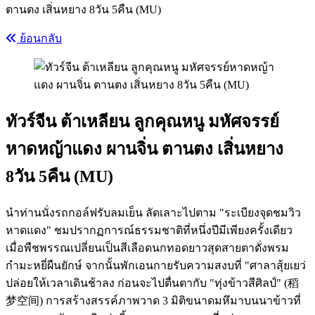
ตานตง เสิ่นหยาง 8วัน 5คืน (MU)
ย้อนกลับ
ทัวร์จีน ต้าเหลียน ลูกคุณหนู มหัศจรรย์
หาดหญ้าแดง ผานจิ่น ตานตง เสิ่นหยาง
8วัน 5คืน (MU)
นำท่านนั่งรถกอล์ฟรับลมเย็น ลัดเลาะไปตาม "ระเบียงจุดชมวิว
หาดแดง" ชมปรากฏการณ์ธรรมชาติที่หนึ่งปีมีเพียงครั้งเดียว
เมื่อพืชพรรณเปลี่ยนเป็นสีเลือดนกทอดยาวสุดสายตาดั่งพรม
กำมะหยี่ผืนยักษ์ จากนั้นพักเอนกายรับความสงบที่ "ศาลาสุ้ยเยว่
ปล่อยให้เวลาเดินช้าลง ก่อนจะไปตื่นตากับ "ทุ่งข้าวสีศิลป์" (稻
梦空间) การสร้างสรรค์ภาพวาด 3 มิติขนาดมหึมาบนนาข้าวที่