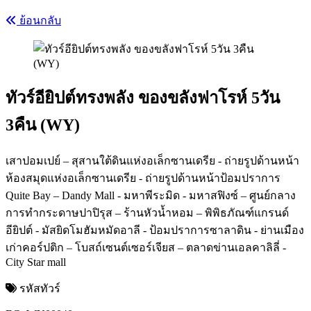
ย้อนกลับ
ทัวร์อียิปต์ทรงพลัง ของขลังฟาโรห์ 5วัน
3คืน (WY)
เสาปอมเปย์ – สุสานใต้ดินแห่งอเล็กซานเดรีย - ถ่ายรูปด้านหน้า
ห้องสมุดแห่งอเล็กซานเดรีย - ถ่ายรูปด้านหน้าป้อมปราการ
Quite Bay – Dandy Mall - มหาพีระมิด - มหาสฟิงซ์ – ศูนย์กลาง
การทำกระดาษปาปิรุส – ร้านหัวน้ำหอม – พิพิธภัณฑ์แกรนด์
อียิปต์ - มัสยิดโมฮัมหมัดอาลี - ป้อมปราการซาลาดิน - ย่านเมือง
เก่าคอร์ปติก – โบสถ์เซนต์เซอร์เจียส – ตลาดข่านเอลคาลิลี่ -
City Star mall
รหัสทัวร์