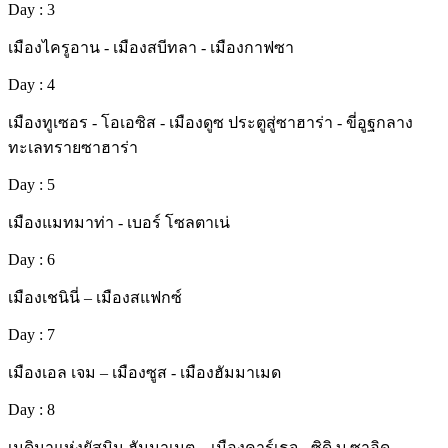
Day : 3
เมืองไครูอาน - เมืองสบีทลา - เมืองกาฟซา
Day : 4
เมืองทูเซอร - โอเอซิส - เมืองดูซ ประตูสู่ซาฮาร่า - ขี่อูฐกลาง
ทะเลทรายซาฮาร่า
Day : 5
เมืองแมทมาท่า - เบอร์ โซลตาเน่
Day : 6
เมืองเชนินี่ – เมืองสแฟกซ์
Day : 7
เมืองเอล เจม – เมืองซูส - เมืองฮัมมาเมด
Day : 8
เมดินาแห่งยัสมิน ฮัมมาเมต – เมืองคาร์เธจ - ซิดิ บู ซาอิด