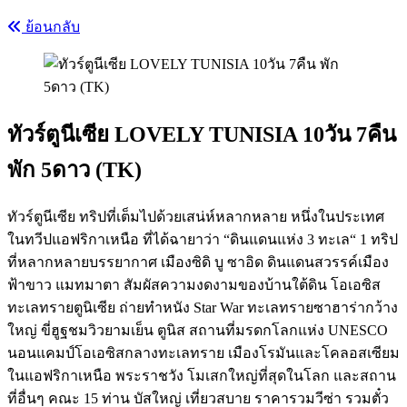
ย้อนกลับ
ทัวร์ตูนีเซีย LOVELY TUNISIA 10วัน 7คืน
พัก 5ดาว (TK)
ทัวร์ตูนีเซีย ทริปที่เต็มไปด้วยเสน่ห์หลากหลาย หนึ่งในประเทศ
ในทวีปแอฟริกาเหนือ ที่ได้ฉายาว่า “ดินแดนแห่ง 3 ทะเล“ 1 ทริป
ที่หลากหลายบรรยากาศ เมืองซิดิ บู ซาอิด ดินแดนสวรรค์เมือง
ฟ้าขาว แมทมาตา สัมผัสความงดงามของบ้านใต้ดิน โอเอซิส
ทะเลทรายตูนิเซีย ถ่ายทำหนัง Star War ทะเลทรายซาฮาร่ากว้าง
ใหญ่ ขี่ฮูฐชมวิวยามเย็น ตูนิส สถานที่มรดกโลกแห่ง UNESCO
นอนแคมป์โอเอซิสกลางทะเลทราย เมืองโรมันและโคลอสเซียม
ในแอฟริกาเหนือ พระราชวัง โมเสกใหญ่ที่สุดในโลก และสถาน
ที่อื่นๆ คณะ 15 ท่าน บัสใหญ่ เที่ยวสบาย ราคารวมวีซ่า รวมตั๋ว