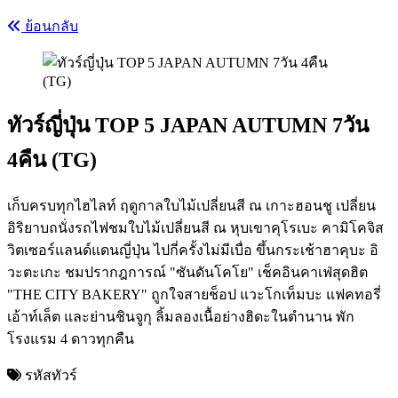
ย้อนกลับ
ทัวร์ญี่ปุ่น TOP 5 JAPAN AUTUMN 7วัน
4คืน (TG)
เก็บครบทุกไฮไลท์ ฤดูกาลใบไม้เปลี่ยนสี ณ เกาะฮอนชู เปลี่ยน
อิริยาบถนั่งรถไฟชมใบไม้เปลี่ยนสี ณ หุบเขาคุโรเบะ คามิโคจิส
วิตเซอร์แลนด์แดนญี่ปุ่น ไปกี่ครั้งไม่มีเบื่อ ขึ้นกระเช้าฮาคุบะ อิ
วะตะเกะ ชมปรากฎการณ์ "ซันดันโคโย" เช็คอินคาเฟ่สุดฮิต
"THE CITY BAKERY" ถูกใจสายช็อป แวะโกเท็มบะ แฟคทอรี่
เอ้าท์เล็ต และย่านชินจูกุ ลิ้มลองเนื้อย่างฮิดะในตำนาน พัก
โรงแรม 4 ดาวทุกคืน
รหัสทัวร์