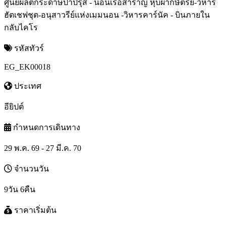
ศูนย์ผลิตกระดาษปาปิรุส - นอนเรือสำราญ หุบผากษัตริย์-วิหาร
ฮัตเชฟชุต-อนุสาวรีย์แห่งเมมนอน -วิหารคาร์นัค - บินภายใน
กลับไคโร
รหัสทัวร์
EG_EK00018
ประเทศ
อียิปต์
กำหนดการเดินทาง
29 พ.ค. 69 - 27 มี.ค. 70
จำนวนวัน
9วัน 6คืน
ราคาเริ่มต้น