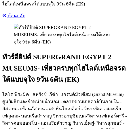
ไฮไลต์เหนือจรดใต้แบบจุใจ 9วัน 6คืน (EK)
ย้อนกลับ
ทัวร์อียิปต์ SUPERGRAND EGYPT 2
MUSEUMS- เที่ยวครบทุกไฮไลต์เหนือจรด
ใต้แบบจุใจ 9วัน 6คืน (EK)
ไคโร-พีระมิด - สฟริงซ์ -กีซ่า -แกรนด์มิวเซียม (Grand Museum) -
ศูนย์ผลิตและจำหน่ายน้ำหอม - ตลาดข่านเอลคาลิบินภายใน -
อัสวาน - เขื่อนอัสวาน - เสาหินโอเบลิสก์ - วิหารฟิเล - ล่องเรือ
เฟลุคกะ- นอนเรือสำราญ วิหารอาบูซิมเบล-วิหารเนฟเฟอร์ตารี -
วิหารคอมออมโบ - นอนเรือสำราญ วิหารเอ็ดฟู- วิหารลุกชอร์ -