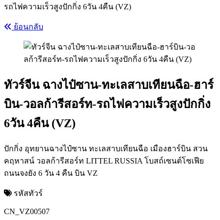
รถไฟความเร็วสูงปักกิ่ง 6วัน 4คืน (VZ)
ย้อนกลับ
ทัวร์จีน ฉางไป๋ซาน-ทะเลสาบเทียนฉือ-ฮาร์
บิน-วอลก้ารีสอร์ท-รถไฟความเร็วสูงปักกิ่ง
6วัน 4คืน (VZ)
ปักกิ่ง อุทยานฉางไป๋ซาน ทะเลสาบเทียนฉือ เมืองฮาร์บิน สวน
คฤหาสน์ วอลก้ารีสอร์ท LITTEL RUSSIA โบสถ์เซนต์โซเฟีย
ถนนจงยัง 6 วัน 4 คืน บิน VZ
รหัสทัวร์
CN_VZ00507