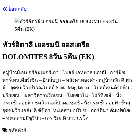
ย้อนกลับ
ทัวร์อิตาลี เยอรมนี ออสเตรีย
DOLOMITES 8วัน 5คืน (EK)
หมู่บ้านโอเบอร์อัมเมอร์เกา - โบสถ์ เอททาล แอบบี - การ์มิช-
พาร์เทนเคียร์เซิน – อินส์บรูก – หลังคาทองคำ- หมู่บ้านวัล ดิ ฟุน
ส์ – จุดชมวิวบริเวณโบสถ์ Santa Magdalena – โบสถ์เซนต์จอห์น -
บริกเซน – มหาวิหารบริกเซน – โบลซาโน– โอร์ทิเซย์ – นั่ง
กระเช้าลอยฟ้า ชมวิว แอล์ป เดอ ซุสซิ - นั่งกระเช้าลอยฟ้าขึ้นสู่
จุดชมวิวแอล์ป ดิ ซิซีดา- ทะเลสาบเบรียซ – กอร์ตีนา ดัมเปซโซ
– ทะเลสาบมิซูริน่า - เตร ซิเม่ ดิ ลาวาเรโด
รหัสทัวร์