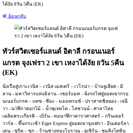
ได้งัย 8วัน 5คืน (EK)
ย้อนกลับ
ทัวร์สวิตเซอร์แลนด์ อิตาลี กรอนเนอร์
แกรต จุงเฟรา 2 เขา เหงาได้งัย 8วัน 5คืน
(EK)
นั่งเรือสู่เกาะเวนิส – เวนิส เมสเตร้ – เวโรน่า – บ้านจูเลียต - มิ
ลาน - มหาวิหารแห่งมิลาน - เซอร์แมท - นั่งรถไฟสู่ยอดเขากรอ
นเนอร์แกรต – แทซ - ซียง – มองเทรอซ์ - ปราสาทชิลยอง - เจนี
วา –นาฬิกาดอกไม้ – น้ำพุเจทโด - โลซานน์ - ศาลาไทย
เฉลิมพระเกียรติ – เบิร์น - หอนาฬิกาดาราศาสตร์ – กรินเดอร์
วาร์ล – ขึ้นกระเช้า Eiger Express สู่ยอดเขาจุงเฟรา - อินเตอร์ลา
เคน - ซูริค – ซุก – ร้านช่างทองโบราณ - ลูเซิร์น - ชมสิงโตหิน