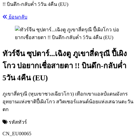
!! บินดึก-กลับค่ำ 5วัน 4คืน (EU)
ย้อนกลับ
ทัวร์จีน ซุปตาร์...เฉิงตู ภูเขาสี่ดรุณี ปี้เผิง
โกว บ่อยากเชื่อสายตา !! บินดึก-กลับค่ำ
5วัน 4คืน (EU)
ภูเขาสี่ดรุณี (หุบเขาซวงเฉียวโกว) เทือกเขาแอลป์แดนมังกร
อุทยานแห่งชาติปี้เผิงโกว สวิตเซอร์เเลนด์น้อยแห่งเสฉวนตะวัน
ตก
รหัสทัวร์
CN_EU00065