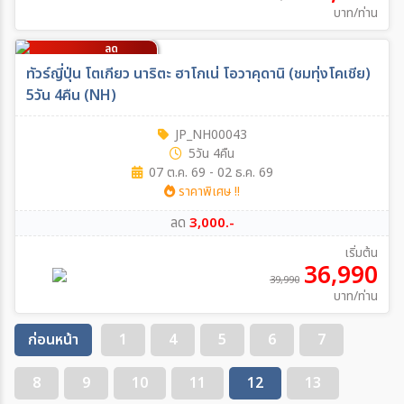
บาท/ท่าน
ลด
3,000
บาท/ท่าน
ทัวร์ญี่ปุ่น โตเกียว นาริตะ ฮาโกเน่ โอวาคุดานิ (ชมทุ่งโคเชีย)
5วัน 4คืน (NH)
JP_NH00043
5วัน 4คืน
07 ต.ค. 69 - 02 ธ.ค. 69
ราคาพิเศษ !!
ลด
3,000.-
เริ่มต้น
36,990
39,990
บาท/ท่าน
ก่อนหน้า
1
4
5
6
7
8
9
10
11
12
13