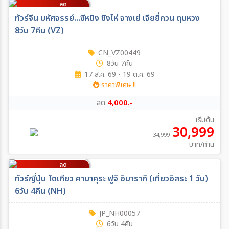
ลด
4,000
บาท/ท่าน
ทัวร์จีน มหัศจรรย์...ซีหนิง ชิงไห่ จางเย่ เจียยี่กวน ตุนหวง
8วัน 7คืน (VZ)
CN_VZ00449
8วัน 7คืน
17 ส.ค. 69 - 19 ต.ค. 69
ราคาพิเศษ !!
ลด
4,000.-
เริ่มต้น
30,999
34,999
บาท/ท่าน
ลด
5,000
บาท/ท่าน
ทัวร์ญี่ปุ่น โตเกียว คามาคุระ ฟูจิ อิบารากิ (เที่ยวอิสระ 1 วัน)
6วัน 4คืน (NH)
JP_NH00057
6วัน 4คืน