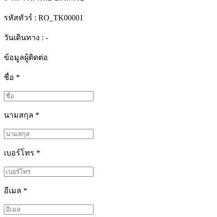
รหัสทัวร์ :
RO_TK00001
วันเดินทาง : -
ข้อมูลผู้ติดต่อ
ชื่อ
*
นามสกุล
*
เบอร์โทร
*
อีเมล
*