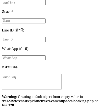
อีเมล
*
Line ID (ถ้ามี)
WhatsApp (ถ้ามี)
หมายเหตุ
Warning
: Creating default object from empty value in
/var/www/vhosts/pleionetravel.com/httpdocs/booking.php
on
line
328