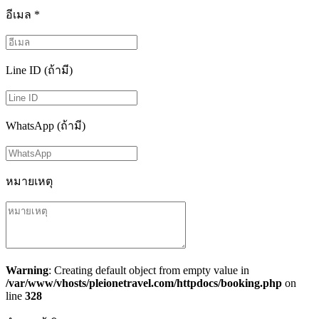
อีเมล
*
Line ID (ถ้ามี)
WhatsApp (ถ้ามี)
หมายเหตุ
Warning
: Creating default object from empty value in
/var/www/vhosts/pleionetravel.com/httpdocs/booking.php
on
line
328