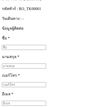
รหัสทัวร์ :
RO_TK00001
วันเดินทาง : -
ข้อมูลผู้ติดต่อ
ชื่อ
*
นามสกุล
*
เบอร์โทร
*
อีเมล
*