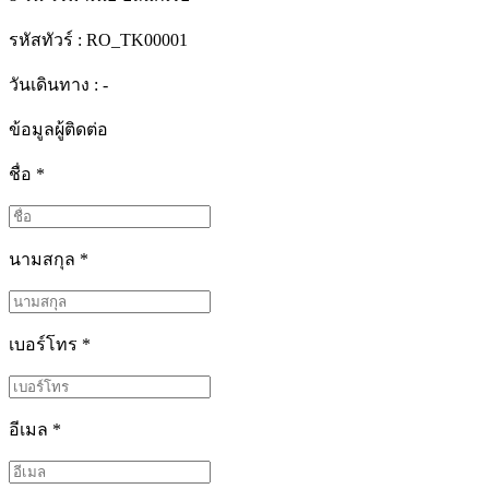
รหัสทัวร์ :
RO_TK00001
วันเดินทาง : -
ข้อมูลผู้ติดต่อ
ชื่อ
*
นามสกุล
*
เบอร์โทร
*
อีเมล
*