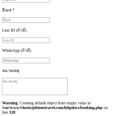
อีเมล
*
Line ID (ถ้ามี)
WhatsApp (ถ้ามี)
หมายเหตุ
Warning
: Creating default object from empty value in
/var/www/vhosts/pleionetravel.com/httpdocs/booking.php
on
line
328