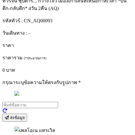
ทัวร์จีน ซุปตาร์... กวางโจว เมืองเก่าเสน่ห์เหนือกาลเวลา *บิน
ดึก-กลับดึก* 4วัน 2คืน (AQ)
รหัสทัวร์ :
CN_AQ00093
วันเดินทาง :
-
ราคา
ราคารวม
(*ประมาณการ)
0
บาท
กรุณาระบุข้อความให้ตรงกับรูปภาพ
*
ส่งข้อมูล