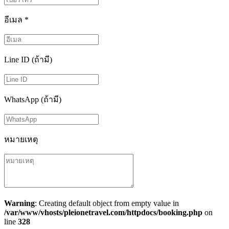
อีเมล
*
Line ID (ถ้ามี)
WhatsApp (ถ้ามี)
หมายเหตุ
Warning
: Creating default object from empty value in
/var/www/vhosts/pleionetravel.com/httpdocs/booking.php
on
line
328