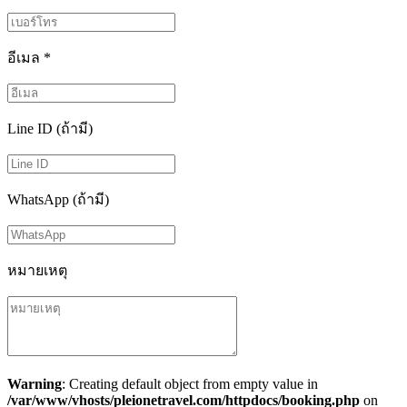
อีเมล
*
Line ID (ถ้ามี)
WhatsApp (ถ้ามี)
หมายเหตุ
Warning
: Creating default object from empty value in
/var/www/vhosts/pleionetravel.com/httpdocs/booking.php
on